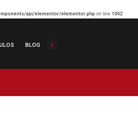
components/api/elementor/elementor.php
on line
1042
 CASTILLA-LA MANCHA
ULOS
BLOG