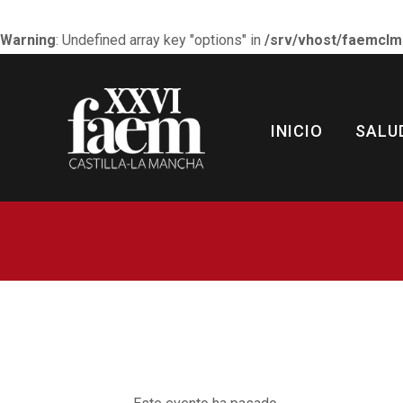
Warning
: Undefined array key "options" in
/srv/vhost/faemclm
FERIA DE LAS ARTES
INICIO
SALU