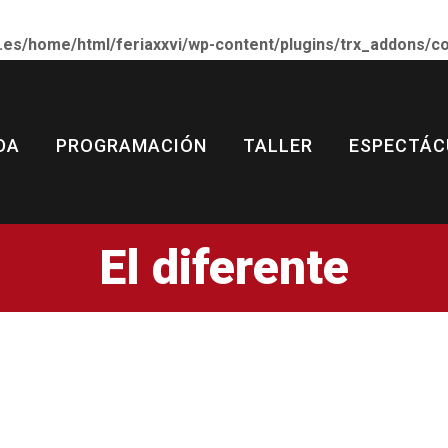
Inicio
.es/home/html/feriaxxvi/wp-content/plugins/trx_addons/
Saluda
 ESCÉNICAS Y MUSICALES DE
Bienvenido a la FAEMCLM
Programación
DA
PROGRAMACIÓN
TALLER
ESPECTÁC
Taller
Espectáculos
El diferente
Blog
Entradas y abonos