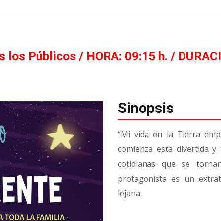
 los Públicos / HORA: 09:15 h. / DURAC
Sinopsis
“Mi vida en la Tierra em
comienza esta divertida y 
cotidianas que se tornan
protagonista es un extra
lejana.