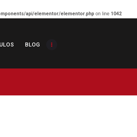
components/api/elementor/elementor.php
on line
1042
 CASTILLA-LA MANCHA
ULOS
BLOG