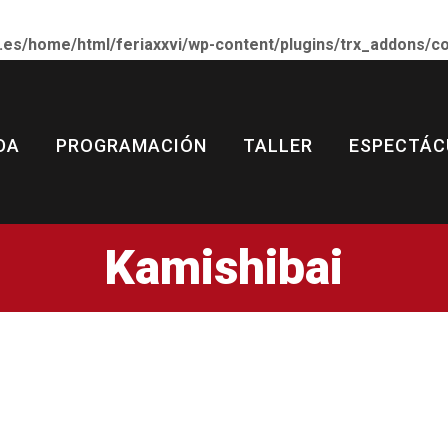
Inicio
.es/home/html/feriaxxvi/wp-content/plugins/trx_addons/
Saluda
 ESCÉNICAS Y MUSICALES DE
Bienvenido a la FAEMCLM
Programación
DA
PROGRAMACIÓN
TALLER
ESPECTÁC
Taller
Espectáculos
Kamishibai
Blog
Entradas y abonos