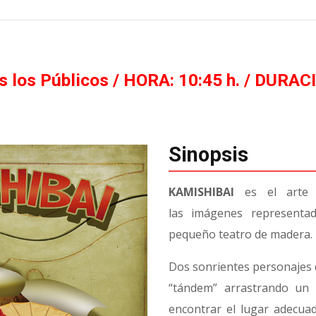
 los Públicos / HORA: 10:45 h. / DURAC
Sinopsis
KAMISHIBAI
es el arte d
las imágenes represent
pequeño teatro de madera.
Dos sonrientes personajes d
“tándem” arrastrando un 
encontrar el lugar adecua