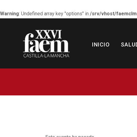
Warning
: Undefined array key "options" in
/srv/vhost/faemclm
FERIA DE LAS ARTES
INICIO
SALU