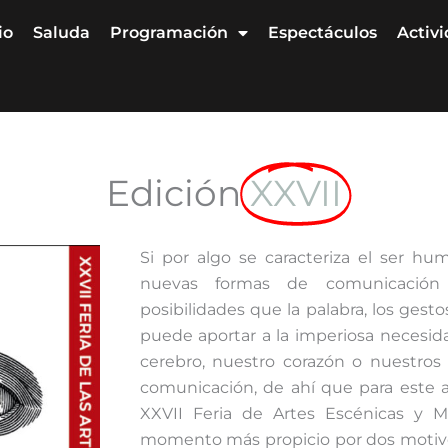
io
Saluda
Programación
Espectáculos
Activ
Edición
XXVII
Si por algo se caracteriza el ser h
nuevas formas de comunicación 
posibilidades que la palabra, los gesto
puede aportar a la imperiosa necesid
cerebro, nuestro corazón o nuestros
comunicación, de ahí que para este 
XXVII Feria de Artes Escénicas y Mu
momento más propicio por dos motivos: 