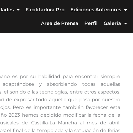
idades
Facilitadora Pro
Ediciones Anteriores
Area de Prensa
Perfil
Galería
umano es por su habilidad para encontrar siempre
adaptándose y absorbiendo todas aquellas
s, el sonido o las tecnologías, entre otros aspectos,
ad de expresar todo aquello que pasa por nuestro
 ojos. Pero es importante también favorecer esta
año 2023 hemos decidido modificar la fecha de la
sicales de Castilla-La Mancha al mes de abril,
el final de la temporada y la saturación de ferias