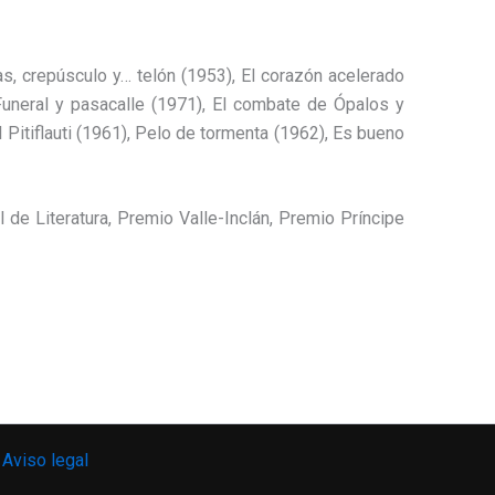
as, crepúsculo y… telón (1953), El corazón acelerado
 Funeral y pasacalle (1971), El combate de Ópalos y
 Pitiflauti (1961), Pelo de tormenta (1962), Es bueno
de Literatura, Premio Valle-Inclán, Premio Príncipe
|
Aviso legal