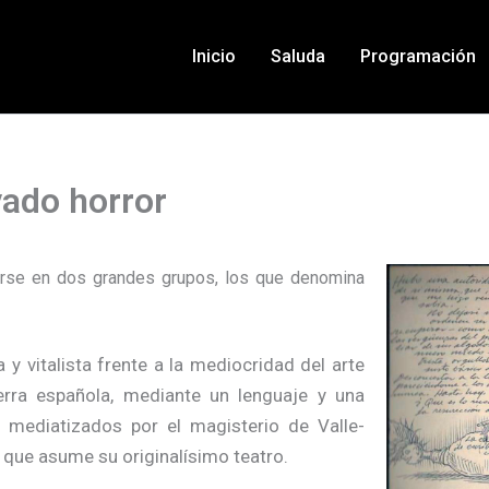
Inicio
Saluda
Programación
vado horror
irse en dos grandes grupos, los que denomina
 vitalista frente a la mediocridad del arte
rra española, mediante un lenguaje y una
 mediatizados por el magisterio de Valle-
es que asume su originalísimo teatro.