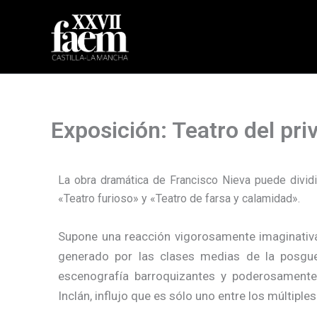
Ir
al
contenido
Exposición: Teatro del pri
La obra dramática de Francisco Nieva puede divid
«Teatro furioso» y «Teatro de farsa y calamidad».
Supone una reacción vigorosamente imaginativa y
generado por las clases medias de la posgue
escenografía barroquizantes y poderosamente
Inclán, influjo que es sólo uno entre los múltipl