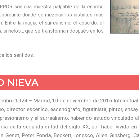
ROR son una muestra palpable de la enorme
esbordante donde se mezclan los instintos más
 Entre la magia, el surrealismo, el absurdo, el
s, anhelos… que se transforman después en los
e los sentidos.
O NIEVA
embre 1924 – Madrid, 10 de noviembre de 2016 Intelectual 
, director escénico, escenógrafo, figurinista, pintor, ensa
xpresionismo y el surrealismo, habiendo estado vinculado al
ia de la segunda mitad del siglo XX, por haber vivido en 
an Genet, Peter Fonda, Beckett, Ionesco, Allen Ginsberg, 