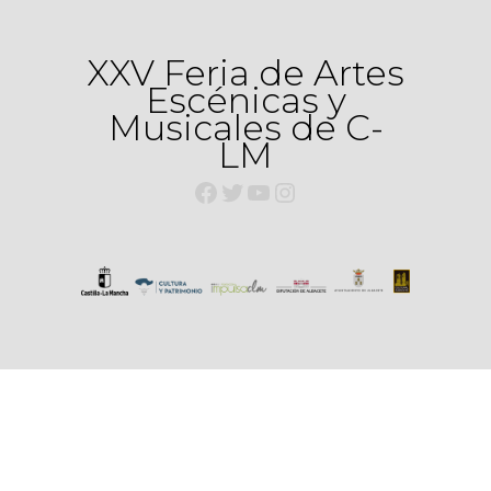
XXV Feria de Artes
Escénicas y
Musicales de C-
LM
F
T
Y
I
A
W
O
N
C
I
U
S
E
T
T
T
B
T
U
A
O
E
B
G
O
R
E
R
K
A
M